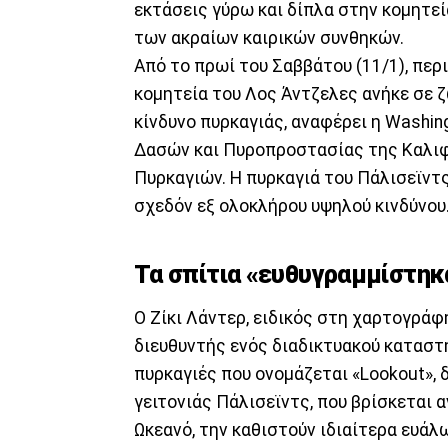
εκτάσεις γύρω και δίπλα στην κομητεί
των ακραίων καιρικών συνθηκών.
Από το πρωί του Σαββάτου (11/1), πε
κομητεία του Λος Άντζελες ανήκε σε ζ
κίνδυνο πυρκαγιάς, αναφέρει η Washi
Δασών και Πυροπροστασίας της Καλιφό
Πυρκαγιών. Η πυρκαγιά του Πάλισεϊντ
σχεδόν εξ ολοκλήρου υψηλού κινδύνου
Τα σπίτια «ευθυγραμμίστηκ
Ο Ζίκι Λάντερ, ειδικός στη χαρτογράφ
διευθυντής ενός διαδικτυακού καταστ
πυρκαγιές που ονομάζεται «Lookout», 
γειτονιάς Πάλισεϊντς, που βρίσκεται 
Ωκεανό, την καθιστούν ιδιαίτερα ευάλ