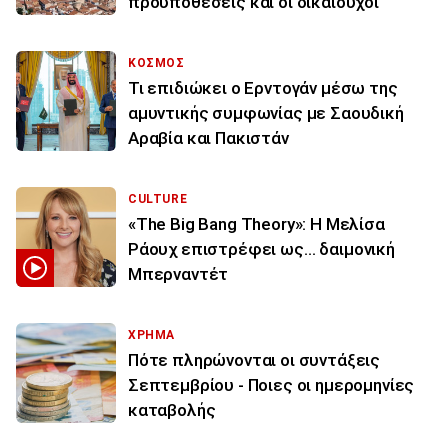
προϋποθέσεις και οι δικαιούχοι
ΚΟΣΜΟΣ
Τι επιδιώκει ο Ερντογάν μέσω της
αμυντικής συμφωνίας με Σαουδική
Αραβία και Πακιστάν
CULTURE
«The Big Bang Theory»: Η Μελίσα
Ράουχ επιστρέφει ως… δαιμονική
Μπερναντέτ
ΧΡΗΜΑ
Πότε πληρώνονται οι συντάξεις
Σεπτεμβρίου - Ποιες οι ημερομηνίες
καταβολής