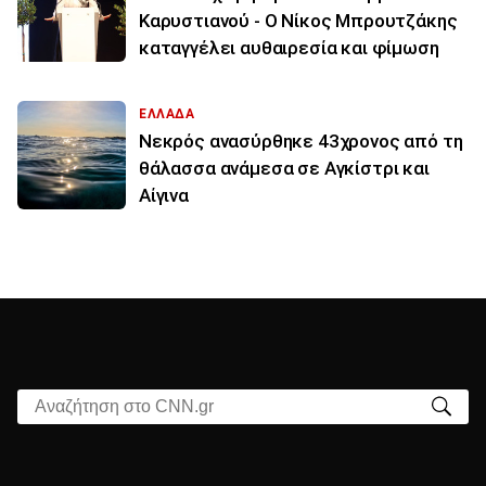
Καρυστιανού - Ο Νίκος Μπρουτζάκης
καταγγέλει αυθαιρεσία και φίμωση
ΕΛΛΑΔΑ
Νεκρός ανασύρθηκε 43χρονος από τη
θάλασσα ανάμεσα σε Αγκίστρι και
Αίγινα
Αναζήτηση στο CNN.gr