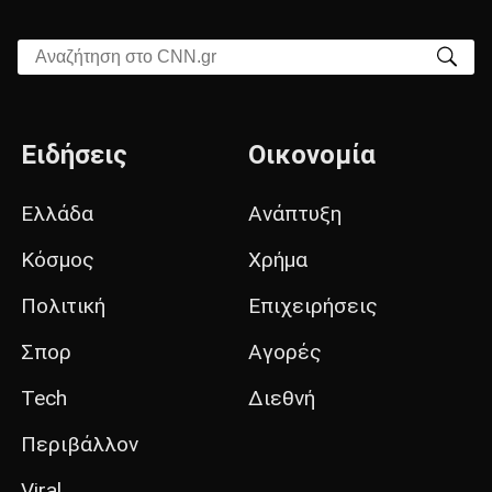
Αναζήτηση στο CNN.gr
Ειδήσεις
Οικονομία
Ελλάδα
Ανάπτυξη
Κόσμος
Χρήμα
Πολιτική
Επιχειρήσεις
Σπορ
Αγορές
Tech
Διεθνή
Περιβάλλον
Viral