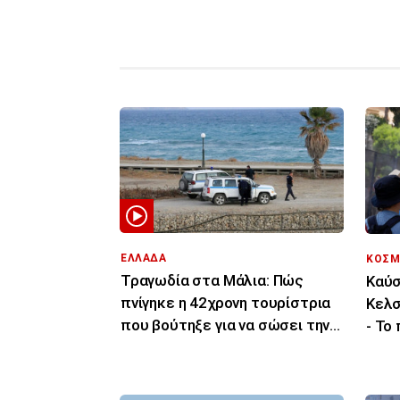
ΕΛΛΑΔΑ
ΚΟΣΜ
Τραγωδία στα Μάλια: Πώς
Καύσ
πνίγηκε η 42χρονη τουρίστρια
Κελσ
που βούτηξε για να σώσει την
- Το
43χρονη φίλη της
τελε