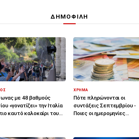
ΔΗΜΟΦΙΛΗ
ΟΣ
ΧΡΗΜΑ
ωνας με 48 βαθμούς
Πότε πληρώνονται οι
ίου «γονατίζει» την Ιταλία
συντάξεις Σεπτεμβρίου -
 πιο καυτό καλοκαίρι του
Ποιες οι ημερομηνίες
υταίου αιώνα
καταβολής