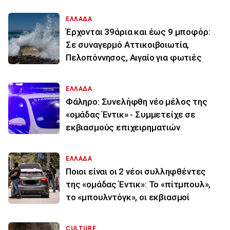
ΕΛΛΑΔΑ
Έρχονται 39άρια και έως 9 μποφόρ:
Σε συναγερμό Αττικοιβοιωτία,
Πελοπόννησος, Αιγαίο για φωτιές
ΕΛΛΑΔΑ
Φάληρο: Συνελήφθη νέο μέλος της
«ομάδας Έντικ» - Συμμετείχε σε
εκβιασμούς επιχειρηματιών
ΕΛΛΑΔΑ
Ποιοι είναι οι 2 νέοι συλληφθέντες
της «ομάδας Έντικ»: Το «πίτμπουλ»,
το «μπουλντόγκ», οι εκβιασμοί
CULTURE