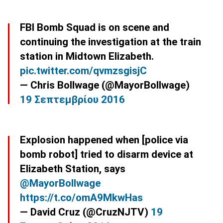
FBI Bomb Squad is on scene and
continuing the investigation at the train
station in Midtown Elizabeth.
pic.twitter.com/qvmzsgisjC
— Chris Bollwage (@MayorBollwage)
19 Σεπτεμβρίου 2016
Explosion happened when [police via
bomb robot] tried to disarm device at
Elizabeth Station, says
@MayorBollwage
https://t.co/omA9MkwHas
— David Cruz (@CruzNJTV)
19