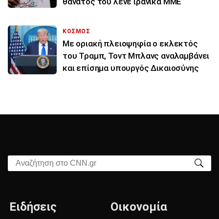
θάνατός του λένε ιρανικά ΜΜΕ
ΚΟΣΜΟΣ
Με οριακή πλειοψηφία ο εκλεκτός
του Τραμπ, Τοντ Μπλανς αναλαμβάνει
και επίσημα υπουργός Δικαιοσύνης
Αναζήτηση στο CNN.gr
Ειδήσεις
Οικονομία