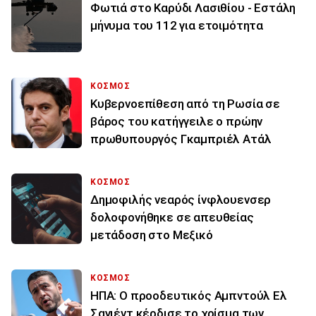
Φωτιά στο Καρύδι Λασιθίου - Εστάλη
μήνυμα του 112 για ετοιμότητα
ΚΟΣΜΟΣ
Κυβερνοεπίθεση από τη Ρωσία σε
βάρος του κατήγγειλε ο πρώην
πρωθυπουργός Γκαμπριέλ Ατάλ
ΚΟΣΜΟΣ
Δημοφιλής νεαρός ίνφλουενσερ
δολοφονήθηκε σε απευθείας
μετάδοση στο Μεξικό
ΚΟΣΜΟΣ
ΗΠΑ: Ο προοδευτικός Αμπντούλ Ελ
Σαγιέντ κέρδισε το χρίσμα των