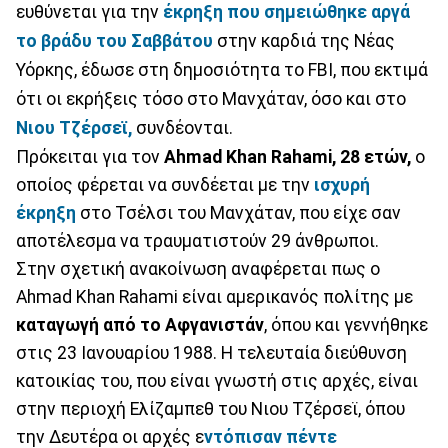
ευθύνεται για την
έκρηξη που σημειώθηκε αργά
το βράδυ του Σαββάτου
στην καρδιά της Νέας
Υόρκης, έδωσε στη δημοσιότητα το FBI, που εκτιμά
ότι οι εκρήξεις τόσο στο Μανχάταν, όσο και στο
Νιου Τζέρσεϊ,
συνδέονται.
Πρόκειται για τον
Ahmad Khan Rahami, 28 ετών,
ο
οποίος φέρεται να συνδέεται με την
ισχυρή
έκρηξη
στο Τσέλσι του Μανχάταν, που είχε σαν
αποτέλεσμα να τραυματιστούν 29 άνθρωποι.
Στην σχετική ανακοίνωση αναφέρεται πως ο
Ahmad Khan Rahami είναι αμερικανός πολίτης με
καταγωγή από το Αφγανιστάν
, όπου και γεννήθηκε
στις 23 Ιανουαρίου 1988. Η τελευταία διεύθυνση
κατοικίας του, που είναι γνωστή στις αρχές, είναι
στην περιοχή Ελίζαμπεθ του Νιου Τζέρσεϊ, όπου
την Δευτέρα οι αρχές ε
ντόπισαν πέντε