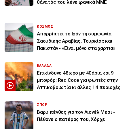
θάνατός του λένε ιρανικά ΜΜΕ
ΚΟΣΜΟΣ
Απορρίπτει το Ιράν τη συμφωνία
Σαουδικής Αραβίας, Τουρκίας και
Πακιστάν - «Είναι μόνο στα χαρτιά»
ΕΛΛΑΔΑ
Επικίνδυνο 48ωρο με 40άρια και 9
μποφόρ: Red Code για φωτιές στην
Αττικοβοιωτία κι άλλες 14 περιοχές
ΣΠΟΡ
Βαρύ πένθος για τον Λιονέλ Μέσι -
Πέθανε ο πατέρας του, Χόρχε