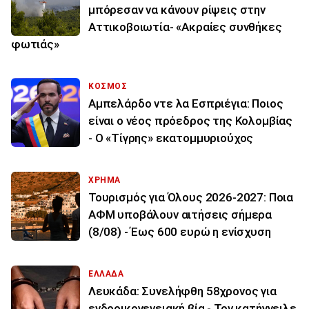
μπόρεσαν να κάνουν ρίψεις στην
Αττικοβοιωτία- «Ακραίες συνθήκες
φωτιάς»
ΚΟΣΜΟΣ
Αμπελάρδο ντε λα Εσπριέγια: Ποιος
είναι ο νέος πρόεδρος της Κολομβίας
- Ο «Τίγρης» εκατομμυριούχος
ΧΡΗΜΑ
Τουρισμός για Όλους 2026-2027: Ποια
ΑΦΜ υποβάλουν αιτήσεις σήμερα
(8/08) - Έως 600 ευρώ η ενίσχυση
ΕΛΛΑΔΑ
Λευκάδα: Συνελήφθη 58χρονος για
ενδοοικογενειακή βία - Τον κατήγγειλε