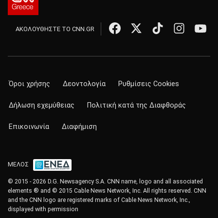
ΑΚΟΛΟΥΘΗΣΤΕ ΤΟ CNN.GR
Όροι χρήσης
Δεοντολογία
Ρυθμίσεις Cookies
Δήλωση εχεμύθειας
Πολιτική κατά της Διαφθοράς
Επικοινωνία
Διαφήμιση
ΜΕΛΟΣ
© 2015 - 2026 D.G. Newsagency S.A. CNN name, logo and all associated
elements ® and © 2015 Cable News Network, Inc. All rights reserved. CNN
and the CNN logo are registered marks of Cable News Network, Inc.,
displayed with permission