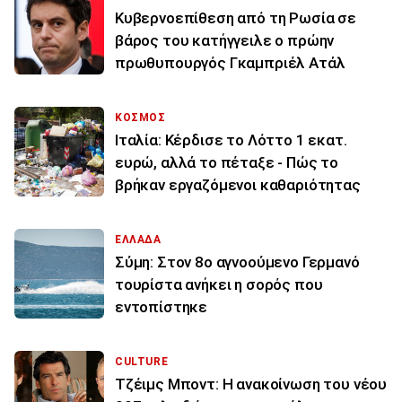
Κυβερνοεπίθεση από τη Ρωσία σε
βάρος του κατήγγειλε ο πρώην
πρωθυπουργός Γκαμπριέλ Ατάλ
ΚΟΣΜΟΣ
Ιταλία: Κέρδισε το Λόττο 1 εκατ.
ευρώ, αλλά το πέταξε - Πώς το
βρήκαν εργαζόμενοι καθαριότητας
ΕΛΛΑΔΑ
Σύμη: Στον 8ο αγνοούμενο Γερμανό
τουρίστα ανήκει η σορός που
εντοπίστηκε
CULTURE
Τζέιμς Μποντ: Η ανακοίνωση του νέου