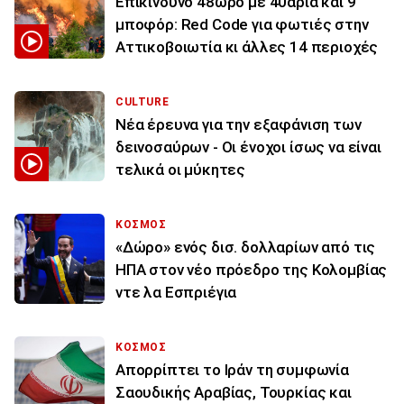
Επικίνδυνο 48ωρο με 40άρια και 9
μποφόρ: Red Code για φωτιές στην
Αττικοβοιωτία κι άλλες 14 περιοχές
CULTURE
Νέα έρευνα για την εξαφάνιση των
δεινοσαύρων - Οι ένοχοι ίσως να είναι
τελικά οι μύκητες
ΚΟΣΜΟΣ
«Δώρο» ενός δισ. δολλαρίων από τις
ΗΠΑ στον νέο πρόεδρο της Κολομβίας
ντε λα Εσπριέγια
ΚΟΣΜΟΣ
Απορρίπτει το Ιράν τη συμφωνία
Σαουδικής Αραβίας, Τουρκίας και