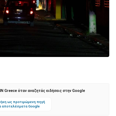
N Greece όταν αναζητάς ειδήσεις στην Google
ήκη ως προτιμώμενη πηγή
α αποτελέσματα Google