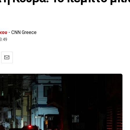
κου
- CNN Greece
3:49