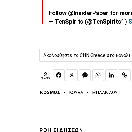
Follow @InsiderPaper for mo
— TenSpirits (@TenSpirits1)
S
Ακολουθήστε το CNN Greece στο κανάλι
2
SHARES
·
·
ΚΟΣΜΟΣ
ΚΟΥΒΑ
ΜΠΛΑΚ ΑΟΥΤ
ΡΟΗ ΕΙΔΗΣΕΩΝ