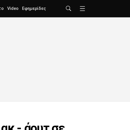
το
Video
Εφημερίδες
ακ - άουτ σε