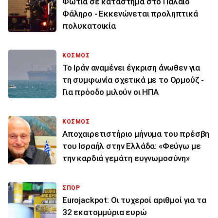
Φωτιά σε κατάστημα στο Παλαιό
Φάληρο - Εκκενώνεται προληπτικά
πολυκατοικία
ΚΟΣΜΟΣ
Το Ιράν αναμένει έγκριση άνωθεν για
τη συμφωνία σχετικά με το Ορμούζ -
Για πρόοδο μιλούν οι ΗΠΑ
ΚΟΣΜΟΣ
Αποχαιρετιστήριο μήνυμα του πρέσβη
του Ισραήλ στην Ελλάδα: «Φεύγω με
την καρδιά γεμάτη ευγνωμοσύνη»
ΣΠΟΡ
Eurojackpot: Οι τυχεροί αριθμοί για τα
32 εκατoμμύρια ευρώ