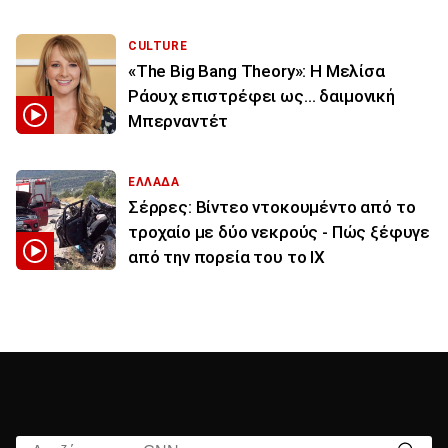
CULTURE
«The Big Bang Theory»: Η Μελίσα
Ράουχ επιστρέφει ως… δαιμονική
Μπερναντέτ
ΕΛΛΑΔΑ
Σέρρες: Βίντεο ντοκουμέντο από το
τροχαίο με δύο νεκρούς - Πώς ξέφυγε
από την πορεία του το ΙΧ