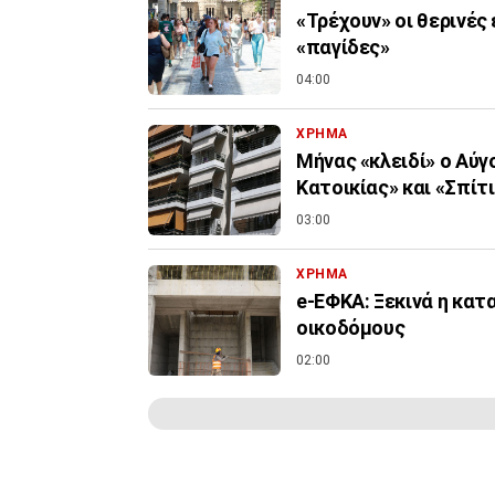
«Τρέχουν» οι θερινές
«παγίδες»
04:00
ΧΡΗΜΑ
Μήνας «κλειδί» ο Αύγ
Κατοικίας» και «Σπίτι 
03:00
ΧΡΗΜΑ
e-ΕΦΚΑ: Ξεκινά η κα
οικοδόμους
02:00