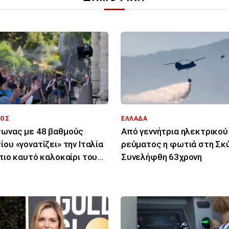
ΟΣ
ΕΛΛΑΔΑ
ωνας με 48 βαθμούς
Από γεννήτρια ηλεκτρικού
ίου «γονατίζει» την Ιταλία
ρεύματος η φωτιά στη Σκύ
 πιο καυτό καλοκαίρι του
Συνελήφθη 63χρονη
υταίου αιώνα