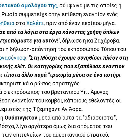
ρετανού ομολόγου
της,
σύμφωνα με τις οποίες η
η Ρωσία συμμετείχε στην επίθεση εναντίον ενός
οήθεια
στο
Χαλέπι
, πριν από έναν περίπου μήνα.
ε από τα λόγια στα έργα κάνοντας χρήση όπλων
ντρεπόμαστε για αυτόν!"
, δήλωσε η κα Ζαχάροβα.
και η δήλωση-απάντηση του εκπροσώπου Τύπου του
Κονασένκοφ
.
"Στη Μόσχα έχουμε συνηθίσει πλέον στη
ικής ελίτ. Οι κατηγορίες που εξαπέλυσε εναντίον
ι τίποτα άλλο παρά "τρικυμία μέσα σε ένα ποτήρι
κτηριστικά ο ρώσος στρατηγός.
ά ο εκπρόσωπος του βρετανικού Υπ . Άμυνας
θεση εναντίον του κομβόι, κάποιους εθελοντές οι
λεμιστές της Τζεμπχαντ Αν Άσρα.
 η
Ουάσινγκτον
μετά από αυτά τα "αδιάσειστα ",
Μόσχα, λίγο αργότερα όμως δια στόματος του
των επιτελείων του αμερικανικού στρατού,