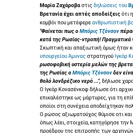
Μαρία Ζαχάροβα
στις
δηλώσεις του
Β
Βρετανία έχει απτές αποδείξεις
ότι 
κομβόι που μετέφερε
ανθρωπιστική β
"Φαίνεται πως ο
Μπόρις Τζόνσον
πέρασ
κατά της Ρωσίας-ντροπή! Πραγματικά 
Σκωπτική και απαξιωτική όμως ήταν 
υπουργείου Άμυνας
στρατηγού
Ιγκόρ 
ρωσοφοβική υστερία μελών της βρεταν
της Ρωσίας ο
Μπόρις Τζόνσον
δεν είνα
θολό λονδρέζικο νερό ...",
δήλωσε χαρα
Ο Ιγκόρ Κονασένκοφ δήλωσε ότι αρχικ
επικαλέστηκε ως μάρτυρες, για τη επί
οποίοι στη συνέχεια αποδείχτηκαν πο
Ο ρώσος αξιωματούχος θύμισε οτι και
όπως λέει, στοιχεία, κατηγόρησε την 
προέδρου της επιτροπής των αρχηγών 