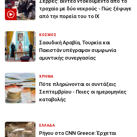
Σέρρες: Βίντεο ντοκουμέντο από το
τροχαίο με δύο νεκρούς - Πώς ξέφυγε
από την πορεία του το ΙΧ
ΚΟΣΜΟΣ
Σαουδική Αραβία, Τουρκία και
Πακιστάν υπέγραψαν συμφωνία
αμυντικής συνεργασίας
ΧΡΗΜΑ
Πότε πληρώνονται οι συντάξεις
Σεπτεμβρίου - Ποιες οι ημερομηνίες
καταβολής
ΕΛΛΑΔΑ
Ρήγου στο CNN Greece: Έρχεται