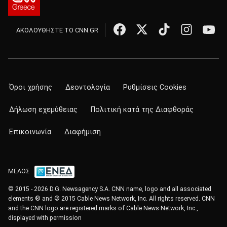
ΑΚΟΛΟΥΘΗΣΤΕ ΤΟ CNN.GR
Όροι χρήσης
Δεοντολογία
Ρυθμίσεις Cookies
Δήλωση εχεμύθειας
Πολιτική κατά της Διαφθοράς
Επικοινωνία
Διαφήμιση
ΜΕΛΟΣ
© 2015 - 2026 D.G. Newsagency S.A. CNN name, logo and all associated
elements ® and © 2015 Cable News Network, Inc. All rights reserved. CNN
and the CNN logo are registered marks of Cable News Network, Inc.,
displayed with permission