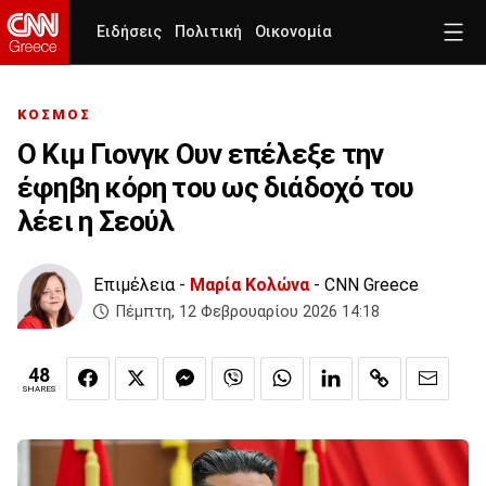
Ειδήσεις
Πολιτική
Οικονομία
ΚΟΣΜΟΣ
Ο Κιμ Γιονγκ Ουν επέλεξε την
έφηβη κόρη του ως διάδοχό του
λέει η Σεούλ
Επιμέλεια -
Μαρία Κολώνα
- CNN Greece
Πέμπτη, 12 Φεβρουαρίου 2026 14:18
48
SHARES