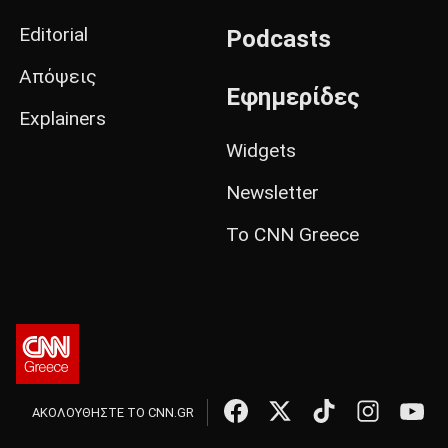
Editorial
Podcasts
Απόψεις
Εφημερίδες
Explainers
Widgets
Newsletter
Το CNN Greece
ΑΚΟΛΟΥΘΗΣΤΕ ΤΟ CNN.GR