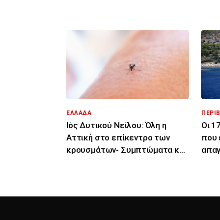
αναστροφή
μάχη
ΕΛΛΑΔΑ
ΠΕΡΙ
Ιός Δυτικού Νείλου: Όλη η
Οι 1
Αττική στο επίκεντρο των
που 
κρουσμάτων- Συμπτώματα και
απαγ
μέρες μετά το τσίμπημα