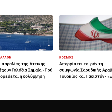
»
Πελοπόννησος, Αιγαίο για
φωτιές
ΒΑΛΛΟΝ
ΚΟΣΜΟΣ
7 παραλίες της Αττικής
Απορρίπτει το Ιράν τη
έχουν Γαλάζια Σημαία - Πού
συμφωνία Σαουδικής Αραβ
ορεύεται η κολύμβηση
Τουρκίας και Πακιστάν - «Ε
μόνο στα χαρτιά»