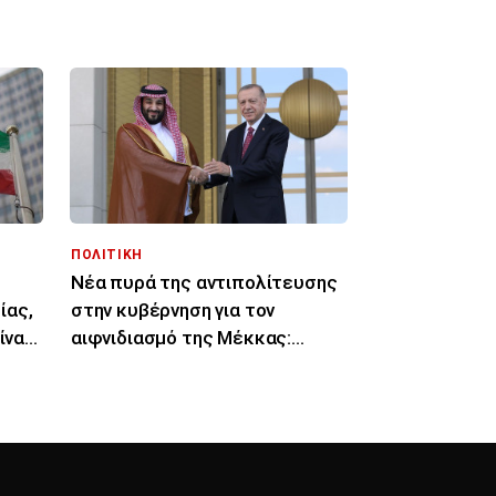
συμφωνία»
ΠΟΛΙΤΙΚΗ
Νέα πυρά της αντιπολίτευσης
ίας,
στην κυβέρνηση για τον
ίναι
αιφνιδιασμό της Μέκκας:
«Αναβαθμίζεται η Τουρκία»