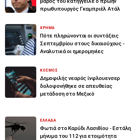
βάρος του κατήγγειλε ο πρώην
πρωθυπουργός Γκαμπριέλ Ατάλ
ΧΡΗΜΑ
Πότε πληρώνονται οι συντάξεις
Σεπτεμβρίου στους δικαιούχους -
Αναλυτικά οι ημερομηνίες
ΚΟΣΜΟΣ
Δημοφιλής νεαρός ίνφλουενσερ
δολοφονήθηκε σε απευθείας
μετάδοση στο Μεξικό
ΕΛΛΑΔΑ
Φωτιά στο Καρύδι Λασιθίου - Εστάλη
μήνυμα του 112 για ετοιμότητα