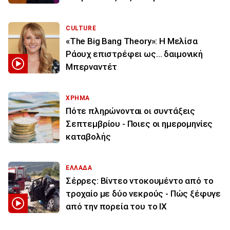
CULTURE
«The Big Bang Theory»: Η Μελίσα
Ράουχ επιστρέφει ως… δαιμονική
Μπερναντέτ
ΧΡΗΜΑ
Πότε πληρώνονται οι συντάξεις
Σεπτεμβρίου - Ποιες οι ημερομηνίες
καταβολής
ΕΛΛΑΔΑ
Σέρρες: Βίντεο ντοκουμέντο από το
τροχαίο με δύο νεκρούς - Πώς ξέφυγε
από την πορεία του το ΙΧ