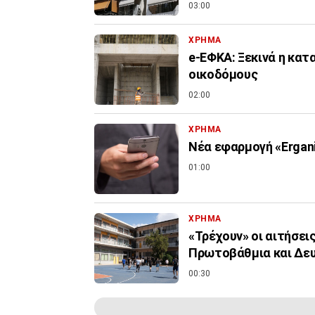
03:00
ΧΡΗΜΑ
e-ΕΦΚΑ: Ξεκινά η κα
οικοδόμους
02:00
ΧΡΗΜΑ
Νέα εφαρμογή «Ergani
01:00
ΧΡΗΜΑ
«Τρέχουν» οι αιτήσει
Πρωτοβάθμια και Δε
00:30