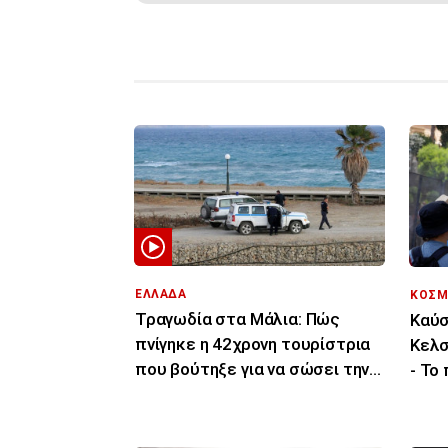
ΕΛΛΑΔΑ
ΚΟΣΜ
Τραγωδία στα Μάλια: Πώς
Καύσ
πνίγηκε η 42χρονη τουρίστρια
Κελσ
που βούτηξε για να σώσει την
- Το
43χρονη φίλη της
τελε