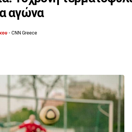
ια αγώνα
κου
- CNN Greece