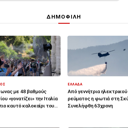
ΔΗΜΟΦΙΛΗ
ΟΣ
ΕΛΛΑΔΑ
ωνας με 48 βαθμούς
Από γεννήτρια ηλεκτρικού
ίου «γονατίζει» την Ιταλία
ρεύματος η φωτιά στη Σκύ
 πιο καυτό καλοκαίρι του
Συνελήφθη 63χρονη
υταίου αιώνα