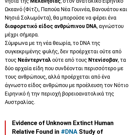
νησιά της
Μελανησίας
, στον ανατολικό Ειρηνικό
Ωκεανό (Φίτζι, Παπούα Νέα Γουινέα, Βανουάτου και
Νησιά Σολωμόντα), θα μπορούσε να φέρει ένα
διαφορετικό είδος ανθρώπινου DNA
, αγνώστου
μέχρι σήμερα.
Σύμφωνα με τη νέα θεωρία, το DNA της
συγκεκριμένης φυλής, δεν προέρχεται ούτε από
τους
Νεάντερνταλ
ούτε από τους
Ντενίσοβαν
, τα
δύο αρχαία είδη που συνδέονται περισσότερο με
τους ανθρώπους, αλλά προέρχεται από ένα
άγνωστο είδος ανθρώπου με προέλευση τον Νότιο
Ειρηνικό ή την περιοχή βορειοανατολικά της
Αυστραλίας.
Evidence of Unknown Extinct Human
Relative Found in
#DNA
Study of