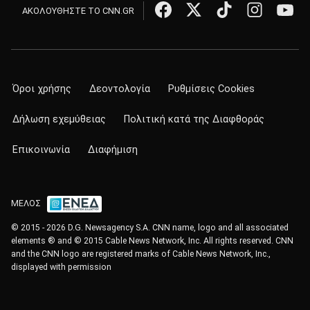
ΑΚΟΛΟΥΘΗΣΤΕ ΤΟ CNN.GR
Όροι χρήσης
Δεοντολογία
Ρυθμίσεις Cookies
Δήλωση εχεμύθειας
Πολιτική κατά της Διαφθοράς
Επικοινωνία
Διαφήμιση
ΜΕΛΟΣ
© 2015 - 2026 D.G. Newsagency S.A. CNN name, logo and all associated
elements ® and © 2015 Cable News Network, Inc. All rights reserved. CNN
and the CNN logo are registered marks of Cable News Network, Inc.,
displayed with permission