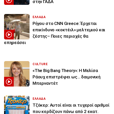
στην ΓΑΔΑ
ΕΛΛΑΔΑ
Ρήγου στο CNN Greece: Έρχεται
επικίνδυνο «κοκτέιλ» μελτεμιού και
ζέστης– Ποιες περιοχές θα
επηρεάσει
CULTURE
«The Big Bang Theory»: Η Μελίσα
Ράουχ επιστρέφει ως… δαιμονική
Μπερναντέτ
ΕΛΛΑΔΑ
Τζόκερ: Αυτοί είναι οι τυχεροί αριθμοί
που κερδίζουν πάνω από 2 εκατ.