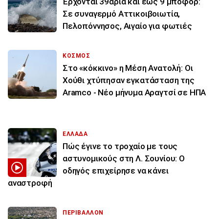
Έρχονται 39άρια και έως 9 μποφόρ:
Σε συναγερμό Αττικοιβοιωτία,
Πελοπόννησος, Αιγαίο για φωτιές
ΚΟΣΜΟΣ
Στο «κόκκινο» η Μέση Ανατολή: Οι
Χούθι χτύπησαν εγκατάσταση της
Aramco - Νέο μήνυμα Αραγτσί σε ΗΠΑ
ΕΛΛΑΔΑ
Πώς έγινε το τροχαίο με τους
αστυνομικούς στη Λ. Σουνίου: Ο
οδηγός επιχείρησε να κάνει
αναστροφή
ΠΕΡΙΒΑΛΛΟΝ