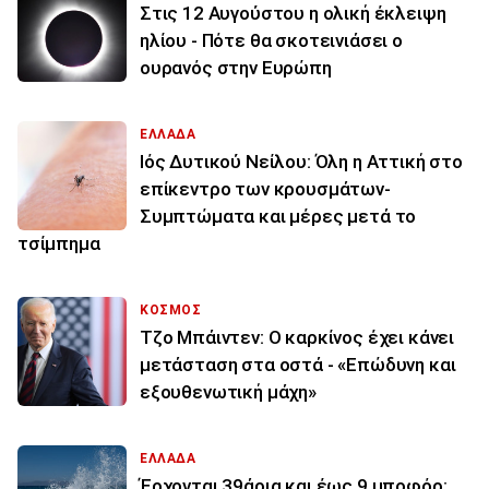
Στις 12 Αυγούστου η ολική έκλειψη
ηλίου - Πότε θα σκοτεινιάσει ο
ουρανός στην Ευρώπη
ΕΛΛΑΔΑ
Ιός Δυτικού Νείλου: Όλη η Αττική στο
επίκεντρο των κρουσμάτων-
Συμπτώματα και μέρες μετά το
τσίμπημα
ΚΟΣΜΟΣ
Τζο Μπάιντεν: Ο καρκίνος έχει κάνει
μετάσταση στα οστά - «Επώδυνη και
εξουθενωτική μάχη»
ΕΛΛΑΔΑ
Έρχονται 39άρια και έως 9 μποφόρ: