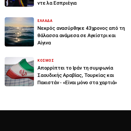
ντε λα Εσπριέγια
ΕΛΛΑΔΑ
Νεκρός ανασύρθηκε 43χρονος από τη
θάλασσα ανάμεσα σε Αγκίστρι και
Αίγινα
ΚΟΣΜΟΣ
Απορρίπτει το Ιράν τη συμφωνία
Σαουδικής Αραβίας, Τουρκίας και
Πακιστάν - «Είναι μόνο στα χαρτιά»