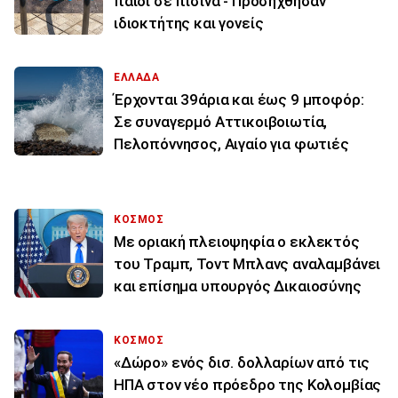
παιδί σε πισίνα - Προσήχθησαν
ιδιοκτήτης και γονείς
ΕΛΛΑΔΑ
Έρχονται 39άρια και έως 9 μποφόρ:
Σε συναγερμό Αττικοιβοιωτία,
Πελοπόννησος, Αιγαίο για φωτιές
ΚΟΣΜΟΣ
Με οριακή πλειοψηφία ο εκλεκτός
του Τραμπ, Τοντ Μπλανς αναλαμβάνει
και επίσημα υπουργός Δικαιοσύνης
ΚΟΣΜΟΣ
«Δώρο» ενός δισ. δολλαρίων από τις
ΗΠΑ στον νέο πρόεδρο της Κολομβίας