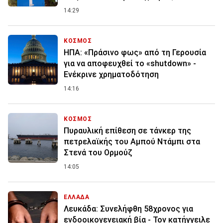
14:29
ΚΟΣΜΟΣ
ΗΠΑ: «Πράσινο φως» από τη Γερουσία
για να αποφευχθεί το «shutdown» -
Ενέκρινε χρηματοδότηση
14:16
ΚΟΣΜΟΣ
Πυραυλική επίθεση σε τάνκερ της
πετρελαϊκής του Αμπού Ντάμπι στα
Στενά του Ορμούζ
14:05
ΕΛΛΑΔΑ
Λευκάδα: Συνελήφθη 58χρονος για
ενδοοικογενειακή βία - Τον κατήγγειλε