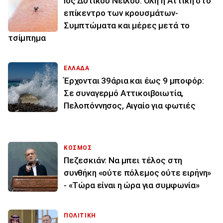
Ιός Δυτικού Νείλου: Όλη η Αττική στο
επίκεντρο των κρουσμάτων-
Συμπτώματα και μέρες μετά το
τσίμπημα
ΕΛΛΑΔΑ
Έρχονται 39άρια και έως 9 μποφόρ:
Σε συναγερμό Αττικοιβοιωτία,
Πελοπόννησος, Αιγαίο για φωτιές
ΚΟΣΜΟΣ
Πεζεσκιάν: Να μπει τέλος στη
συνθήκη «ούτε πόλεμος ούτε ειρήνη»
- «Τώρα είναι η ώρα για συμφωνία»
ΠΟΛΙΤΙΚΗ