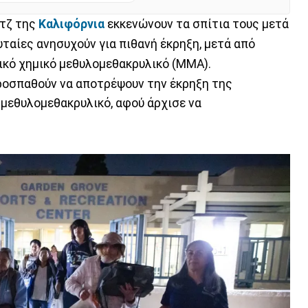
ντζ της
Καλιφόρνια
εκκενώνουν τα σπίτια τους μετά
ταίες ανησυχούν για πιθανή έκρηξη, μετά από
ξικό χημικό μεθυλομεθακρυλικό (MMA).
προσπαθούν να αποτρέψουν την έκρηξη της
α μεθυλομεθακρυλικό, αφού άρχισε να