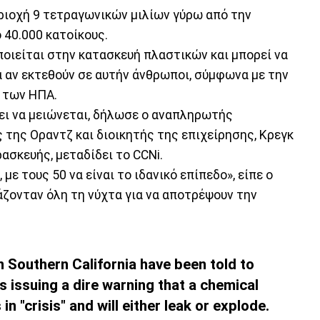
εριοχή 9 τετραγωνικών μιλίων γύρω από την
40.000 κατοίκους.
ποιείται στην κατασκευή πλαστικών και μπορεί να
 αν εκτεθούν σε αυτήν άνθρωποι, σύμφωνα με την
 των ΗΠΑ.
ει να μειώνεται, δήλωσε ο αναπληρωτής
της Οραντζ και διοικητής της επιχείρησης, Κρεγκ
ασκευής, μεταδίδει το CCNi.
με τους 50 να είναι το ιδανικό επίπεδο», είπε ο
άζονταν όλη τη νύχτα για να αποτρέψουν την
 Southern California have been told to
ls issuing a dire warning that a chemical
 in "crisis" and will either leak or explode.