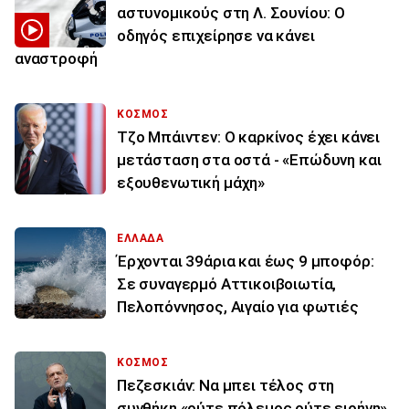
αστυνομικούς στη Λ. Σουνίου: Ο
οδηγός επιχείρησε να κάνει
αναστροφή
ΚΟΣΜΟΣ
Τζο Μπάιντεν: Ο καρκίνος έχει κάνει
μετάσταση στα οστά - «Επώδυνη και
εξουθενωτική μάχη»
ΕΛΛΑΔΑ
Έρχονται 39άρια και έως 9 μποφόρ:
Σε συναγερμό Αττικοιβοιωτία,
Πελοπόννησος, Αιγαίο για φωτιές
ΚΟΣΜΟΣ
Πεζεσκιάν: Να μπει τέλος στη
συνθήκη «ούτε πόλεμος ούτε ειρήνη»