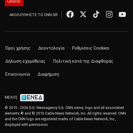
ΑΚΟΛΟΥΘΗΣΤΕ ΤΟ CNN.GR
Όροι χρήσης
Δεοντολογία
Ρυθμίσεις Cookies
Δήλωση εχεμύθειας
Πολιτική κατά της Διαφθοράς
Επικοινωνία
Διαφήμιση
ΜΕΛΟΣ
© 2015 - 2026 D.G. Newsagency S.A. CNN name, logo and all associated
elements ® and © 2015 Cable News Network, Inc. All rights reserved. CNN
and the CNN logo are registered marks of Cable News Network, Inc.,
displayed with permission