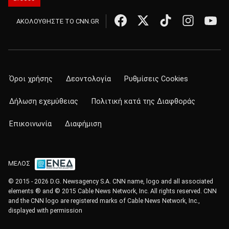
ΑΚΟΛΟΥΘΗΣΤΕ ΤΟ CNN.GR
Όροι χρήσης
Δεοντολογία
Ρυθμίσεις Cookies
Δήλωση εχεμύθειας
Πολιτική κατά της Διαφθοράς
Επικοινωνία
Διαφήμιση
ΜΕΛΟΣ
© 2015 - 2026 D.G. Newsagency S.A. CNN name, logo and all associated
elements ® and © 2015 Cable News Network, Inc. All rights reserved. CNN
and the CNN logo are registered marks of Cable News Network, Inc.,
displayed with permission