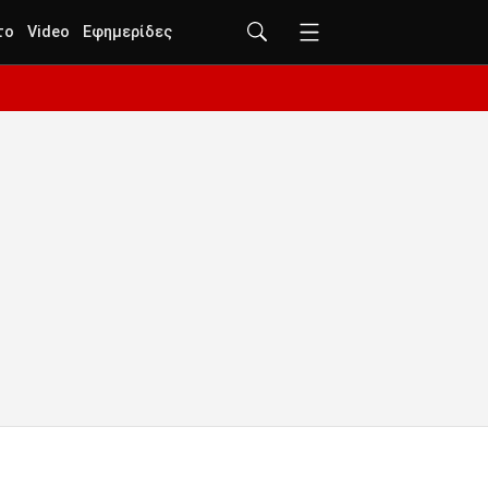
το
Video
Εφημερίδες