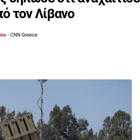
ό τον Λίβανο
λου
- CNN Greece