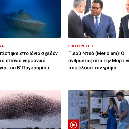
ΔΑ
ΕΠΙΧΕΙΡΗΣΕΙΣ
πίστηκε στο Ιόνιο σχεδόν
Τιερύ Ντεό (Meridiam): Ο
το σπάνιο γερμανικό
άνθρωπος από την Μαρτιν
γιο του Β’ Παγκοσμίου
που έλυσε τον γρίφο
έμου
διασύνδεσης Ελλάδας -
Κύπρου