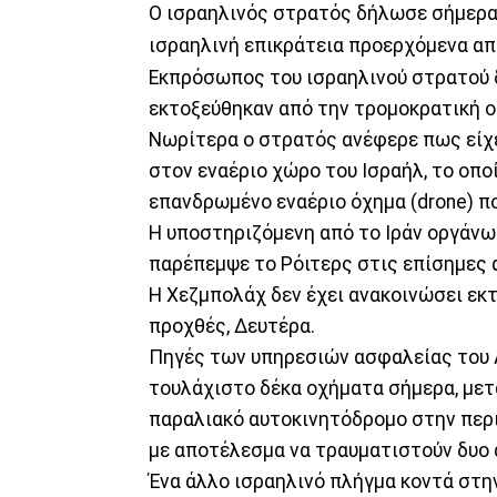
Ο ισραηλινός στρατός δήλωσε σήμερα 
ισραηλινή επικράτεια προερχόμενα α
Εκπρόσωπος του ισραηλινού στρατού δ
εκτοξεύθηκαν από την τρομοκρατική 
Νωρίτερα ο στρατός ανέφερε πως είχε
στον εναέριο χώρο του Ισραήλ, το οπο
επανδρωμένο εναέριο όχημα (drone) π
Η υποστηριζόμενη από το Ιράν οργάνω
παρέπεμψε το Ρόιτερς στις επίσημες α
Η Χεζμπολάχ δεν έχει ανακοινώσει εκ
προχθές, Δευτέρα.
Πηγές των υπηρεσιών ασφαλείας του 
τουλάχιστο δέκα οχήματα σήμερα, μετ
παραλιακό αυτοκινητόδρομο στην περι
με αποτέλεσμα να τραυματιστούν δυο
Ένα άλλο ισραηλινό πλήγμα κοντά στη