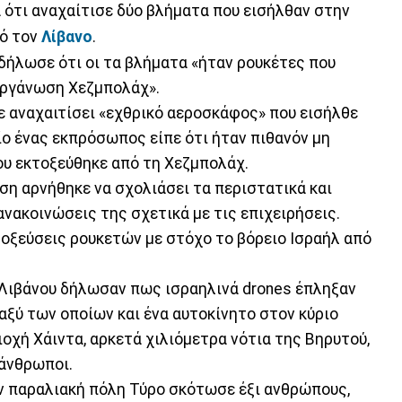
ότι αναχαίτισε δύο βλήματα που εισήλθαν στην
πό τον
Λίβανο
.
ήλωσε ότι οι τα βλήματα «ήταν ρουκέτες που
οργάνωση Χεζμπολάχ».
 αναχαιτίσει «εχθρικό αεροσκάφος» που εισήλθε
ίο ένας εκπρόσωπος είπε ότι ήταν πιθανόν μη
ου εκτοξεύθηκε από τη Χεζμπολάχ.
ση αρνήθηκε να σχολιάσει τα περιστατικά και
νακοινώσεις της σχετικά με τις επιχειρήσεις.
τοξεύσεις ρουκετών με στόχο το βόρειο Ισραήλ από
Λιβάνου δήλωσαν πως ισραηλινά drones έπληξαν
αξύ των οποίων και ένα αυτοκίνητο στον κύριο
οχή Χάιντα, αρκετά χιλιόμετρα νότια της Βηρυτού,
 άνθρωποι.
ν παραλιακή πόλη Τύρο σκότωσε έξι ανθρώπους,