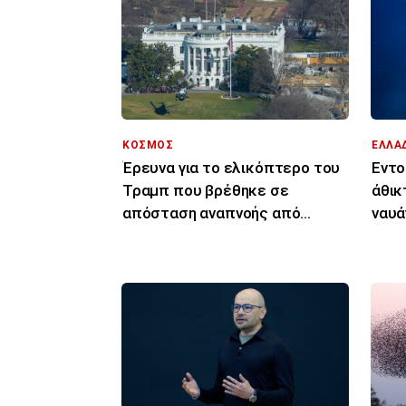
ΚΟΣΜΟΣ
ΕΛΛΑ
Έρευνα για το ελικόπτερο του
Εντο
Τραμπ που βρέθηκε σε
άθικ
απόσταση αναπνοής από
ναυά
επιβατικό αεροπλάνο
Πολ