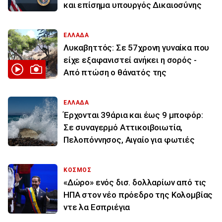
και επίσημα υπουργός Δικαιοσύνης
ΕΛΛΑΔΑ
Λυκαβηττός: Σε 57χρονη γυναίκα που
είχε εξαφανιστεί ανήκει η σορός -
Από πτώση ο θάνατός της
ΕΛΛΑΔΑ
Έρχονται 39άρια και έως 9 μποφόρ:
Σε συναγερμό Αττικοιβοιωτία,
Πελοπόννησος, Αιγαίο για φωτιές
ΚΟΣΜΟΣ
«Δώρο» ενός δισ. δολλαρίων από τις
ΗΠΑ στον νέο πρόεδρο της Κολομβίας
ντε λα Εσπριέγια