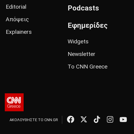
Editorial
Podcasts
Απόψεις
Εφημερίδες
Explainers
Widgets
Newsletter
Το CNN Greece
ΑΚΟΛΟΥΘΗΣΤΕ ΤΟ CNN.GR