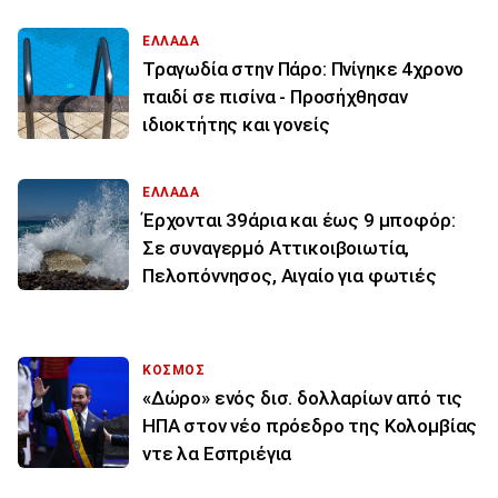
ΕΛΛΑΔΑ
Τραγωδία στην Πάρο: Πνίγηκε 4χρονο
παιδί σε πισίνα - Προσήχθησαν
ιδιοκτήτης και γονείς
ΕΛΛΑΔΑ
Έρχονται 39άρια και έως 9 μποφόρ:
Σε συναγερμό Αττικοιβοιωτία,
Πελοπόννησος, Αιγαίο για φωτιές
ΚΟΣΜΟΣ
«Δώρο» ενός δισ. δολλαρίων από τις
ΗΠΑ στον νέο πρόεδρο της Κολομβίας
ντε λα Εσπριέγια