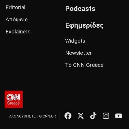
Editorial
Podcasts
Απόψεις
Εφημερίδες
Explainers
Widgets
Newsletter
Το CNN Greece
ΑΚΟΛΟΥΘΗΣΤΕ ΤΟ CNN.GR