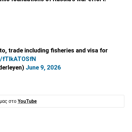
o, trade including fisheries and visa for
co/fTIkATOSfN
derleyen)
June 9, 2026
 μας στο
YouTube