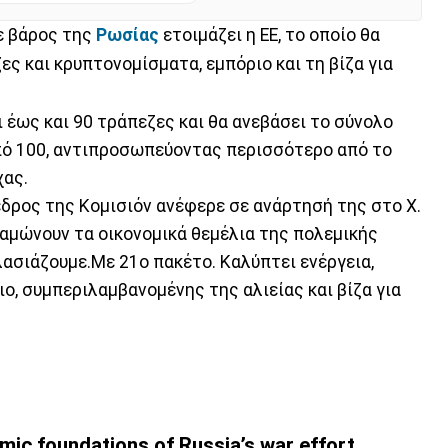
ε βάρος της
Ρωσίας
ετοιμάζει η ΕΕ, το οποίο θα
ες και κρυπτονομίσματα, εμπόριο και τη βίζα για
 έως και 90 τράπεζες και θα ανεβάσει το σύνολο
ό 100, αντιπροσωπεύοντας περισσότερο από το
χας.
εδρος της Κομισιόν ανέφερε σε ανάρτησή της στο X.
ναμώνουν τα οικονομικά θεμέλια της πολεμικής
ασιάζουμε.Με 21ο πακέτο. Καλύπτει ενέργεια,
ο, συμπεριλαμβανομένης της αλιείας και βίζα για
ic foundations of Russia’s war effort.