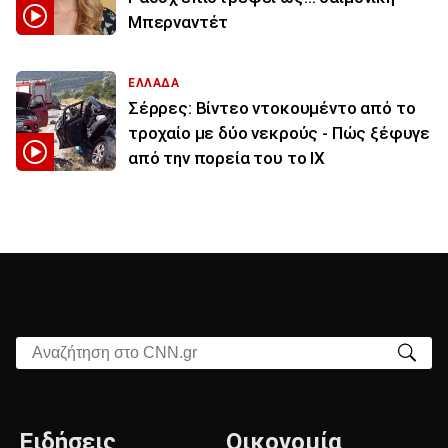
Μπερναντέτ
ΕΛΛΑΔΑ
Σέρρες: Βίντεο ντοκουμέντο από το
τροχαίο με δύο νεκρούς - Πώς ξέφυγε
από την πορεία του το ΙΧ
Αναζήτηση στο CNN.gr
Ειδήσεις
Οικονομία