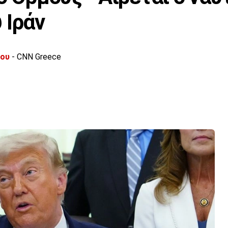
 Ιράν
λου
- CNN Greece