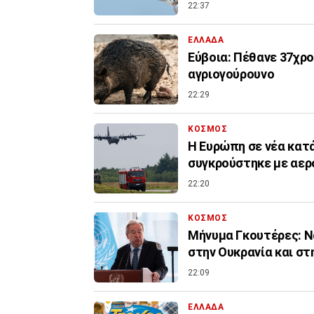
22:37
ΕΛΛΑΔΑ
Εύβοια: Πέθανε 37χρο
αγριογούρουνο
22:29
ΚΟΣΜΟΣ
Η Ευρώπη σε νέα κατ
συγκρούστηκε με αερ
22:20
ΚΟΣΜΟΣ
Μήνυμα Γκουτέρες: Ν
στην Ουκρανία και στ
22:09
ΕΛΛΑΔΑ