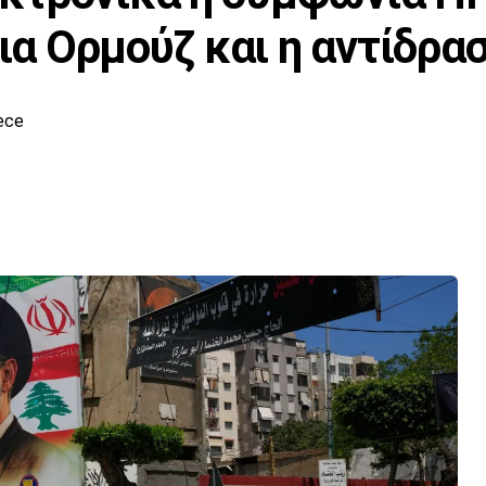
για Ορμούζ και η αντίδρα
ece