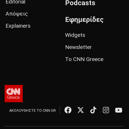
Editorial
Podcasts
Απόψεις
Εφημερίδες
Explainers
Widgets
Newsletter
Το CNN Greece
ΑΚΟΛΟΥΘΗΣΤΕ ΤΟ CNN.GR