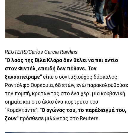
REUTERS/Carlos Garcia Rawlins
"Ο λαός της Βίλα Κλάρα δεν θέλει να πει αντίο
στον Φιντέλ, επειδή δεν πέθανε. Τον
ξανασπείραμε"
είπε ο συνταξιούχος δάσκαλος
Ροντόλφο Ουρκουία, 68 ετών, ενώ παρακολουθούσε
την πομπή, κρατώντας στο ένα χέρι μια κουβανική
σημαία και στο άλλο ένα πορτρέτο του
"Κομαντάντε".
"Ο αγώνας του, το παράδειγμά του,
ζουν"
πρόσθεσε μιλώντας στο Reuters.