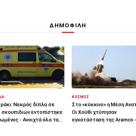
ΔΗΜΟΦΙΛΗ
ΔΑ
ΚΟΣΜΟΣ
ράκι: Νεκρός δίπλα σε
Στο «κόκκινο» η Μέση Ανα
 σκουπιδιών εντοπίστηκε
Οι Χούθι χτύπησαν
ιωμένος - Ανοιχτά όλα τα
εγκατάσταση της Aramco 
χόμενα
μήνυμα Αραγτσί σε ΗΠΑ