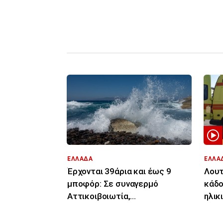
ΕΛΛΑΔΑ
ΕΛΛΑ
Έρχονται 39άρια και έως 9
Λουτ
μποφόρ: Σε συναγερμό
κάδο
Αττικοιβοιωτία,
ηλικ
Πελοπόννησος, Αιγαίο για
ενδε
φωτιές