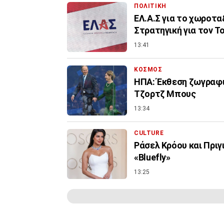
ΠΟΛΙΤΙΚΗ
ΕΛ.Α.Σ για το χωροτα
Στρατηγική για τον Τ
13:41
ΚΟΣΜΟΣ
ΗΠΑ: Έκθεση ζωγραφι
Τζορτζ Μπους
13:34
CULTURE
Ράσελ Κρόου και Πρι
«Bluefly»
13:25