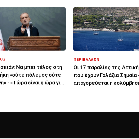
ΟΣ
ΠΕΡΙΒΑΛΛΟΝ
σκιάν: Να μπει τέλος στη
Οι 17 παραλίες της Αττικ
ήκη «ούτε πόλεμος ούτε
που έχουν Γαλάζια Σημαία 
νη» - «Τώρα είναι η ώρα για
απαγορεύεται η κολύμβησ
φωνία»