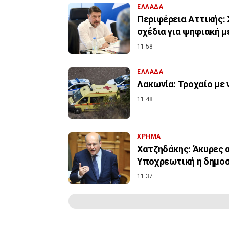
ΕΛΛΑΔΑ
Περιφέρεια Αττικής: 
σχέδια για ψηφιακή 
11:58
ΕΛΛΑΔΑ
Λακωνία: Τροχαίο με 
11:48
ΧΡΗΜΑ
Χατζηδάκης: Άκυρες α
Υποχρεωτική η δημοσ
11:37