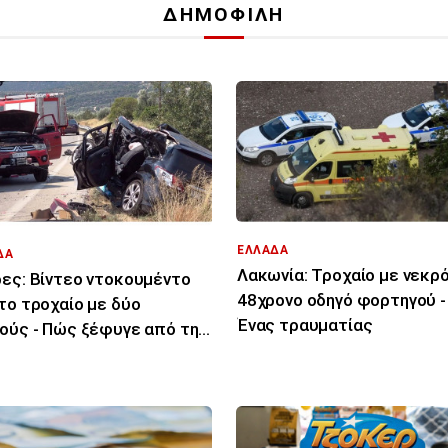
ΔΗΜΟΦΙΛΗ
ΕΛΛΑΔΑ
ΔΑ
Λακωνία: Τροχαίο με νεκρ
ες: Βίντεο ντοκουμέντο
48χρονο οδηγό φορτηγού -
το τροχαίο με δύο
Ένας τραυματίας
ούς - Πώς ξέφυγε από την
ία του το ΙΧ