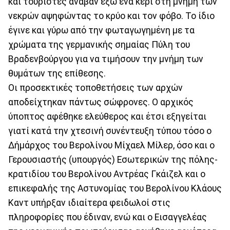
και τουρίστες άναβαν έξω ένα κερί στη μνήμη των
νεκρών αψηφώντας το κρύο και τον φόβο. Το ίδιο
έγινε και γύρω από την φωταγωγημένη με τα
χρώματα της γερμανικής σημαίας Πύλη του
Βραδενβούργου για να τιμήσουν την μνήμη των
θυμάτων της επίθεσης.
Οι προσεκτικές τοποθετήσεις των αρχών
αποδείχτηκαν πάντως σώφρονες. Ο αρχικός
ύποπτος αφέθηκε ελεύθερος και έτσι εξηγείται
γιατί κατά την χτεσινή συνέντευξη τύπου τόσο ο
Δήμάρχος του Βερολίνου Μίχαελ Μίλερ, όσο και ο
Γερουσιαστής (υπουργός) Εσωτερικών της πόλης-
κρατιδίου του Βερολίνου Αντρέας Γκάιζελ και ο
επικεφαλής της Αστυνομίας του Βερολίνου Κλάους
Καντ υπήρξαν ιδιαίτερα φειδωλοί στις
πληροφορίες που έδιναν, ενώ και ο Εισαγγελέας