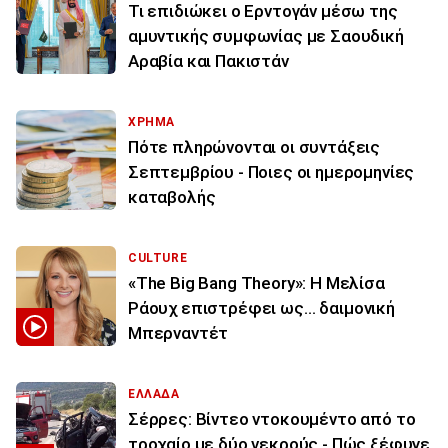
Τι επιδιώκει ο Ερντογάν μέσω της
αμυντικής συμφωνίας με Σαουδική
Αραβία και Πακιστάν
ΧΡΗΜΑ
Πότε πληρώνονται οι συντάξεις
Σεπτεμβρίου - Ποιες οι ημερομηνίες
καταβολής
CULTURE
«The Big Bang Theory»: Η Μελίσα
Ράουχ επιστρέφει ως… δαιμονική
Μπερναντέτ
ΕΛΛΑΔΑ
Σέρρες: Βίντεο ντοκουμέντο από το
τροχαίο με δύο νεκρούς - Πώς ξέφυγε