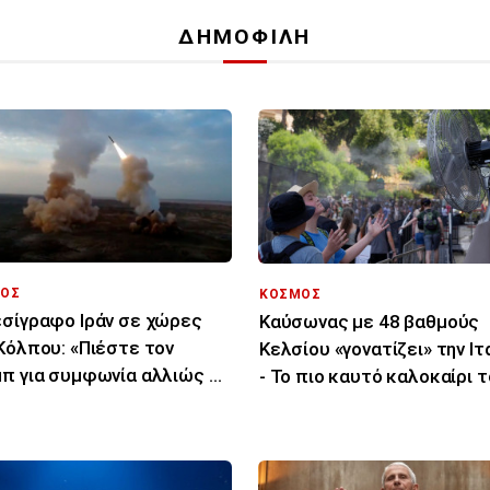
ΔΗΜΟΦΙΛΗ
ΟΣ
ΚΟΣΜΟΣ
σίγραφο Ιράν σε χώρες
Καύσωνας με 48 βαθμούς
Κόλπου: «Πιέστε τον
Κελσίου «γονατίζει» την Ιτ
π για συμφωνία αλλιώς θα
- Το πιο καυτό καλοκαίρι 
χτυπήσουμε»
τελευταίου αιώνα