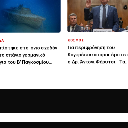
ΚΟΣΜΟΣ
ΔΑ
Για περιφρόνηση του
πίστηκε στο Ιόνιο σχεδόν
Κογκρέσου «παραπέμπτετ
το σπάνιο γερμανικό
ο Δρ. Άντονι Φάουτσι - Τα
γιο του Β’ Παγκοσμίου
επόμενα βήματα
έμου