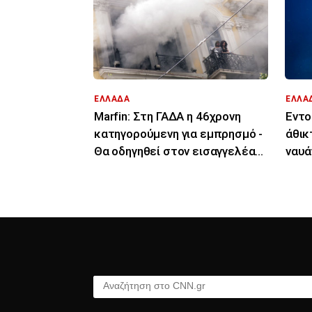
ΕΛΛΑΔΑ
ΕΛΛΑ
Marfin: Στη ΓΑΔΑ η 46χρονη
Εντο
κατηγορούμενη για εμπρησμό -
άθικ
Θα οδηγηθεί στον εισαγγελέα
ναυά
την Παρασκευή
Πολ
Αναζήτηση στο CNN.gr