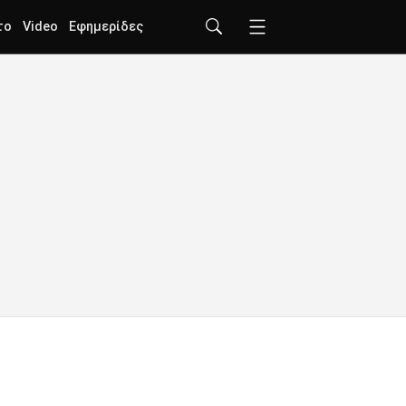
το
Video
Εφημερίδες