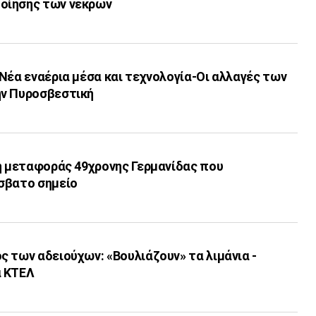
οίησης των νεκρών
Νέα εναέρια μέσα και τεχνολογία-Οι αλλαγές των
ην Πυροσβεστική
ση μεταφοράς 49χρονης Γερμανίδας που
σβατο σημείο
 των αδειούχων: «Βουλιάζουν» τα λιμάνια -
α ΚΤΕΛ